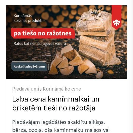
Piedāvājumi
,
Kurināmā koksne
Laba cena kamīnmalkai un
briketēm tieši no ražotāja
Piedāvājam iegādāties skaldītu alkšņa,
bērza, ozola, oša kamīnmalku maisos vai