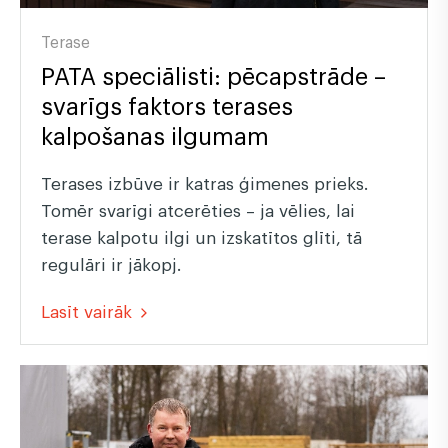
Terase
PATA speciālisti: pēcapstrāde –
svarīgs faktors terases
kalpošanas ilgumam
Terases izbūve ir katras ģimenes prieks.
Tomēr svarīgi atcerēties – ja vēlies, lai
terase kalpotu ilgi un izskatītos glīti, tā
regulāri ir jākopj.
Lasīt vairāk