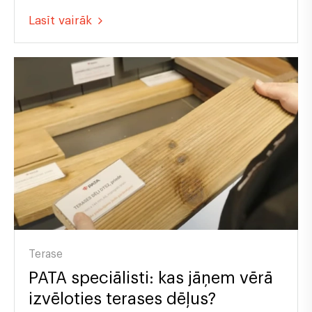
Lasīt vairāk
Terase
PATA speciālisti: kas jāņem vērā
izvēloties terases dēļus?