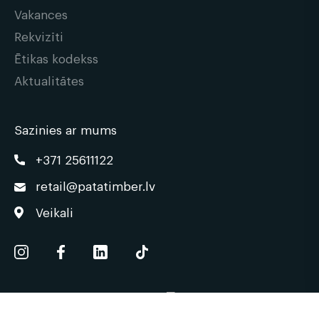
Vakances
Rekvizīti
Ētikas kodekss
Aktualitātes
Sazinies ar mums
+371 25611122
retail@patatimber.lv
Veikali
© 2026 | patatimber.lv