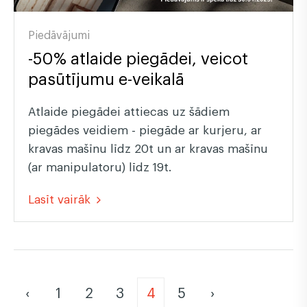
Piedāvājumi
-50% atlaide piegādei, veicot
pasūtījumu e-veikalā
Atlaide piegādei attiecas uz šādiem
piegādes veidiem - piegāde ar kurjeru, ar
kravas mašīnu līdz 20t un ar kravas mašīnu
(ar manipulatoru) līdz 19t.
Lasīt vairāk
‹
1
2
3
4
5
›