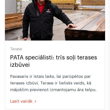
Terase
PATA speciālisti: trīs soļi terases
izbūvei
Pavasaris ir īstais laiks, lai parūpētos par
terases izbūvi. Terase ir lielisks veids, kā
mājoklim pievienot izmantojamu āra telpu.
Lasīt vairāk