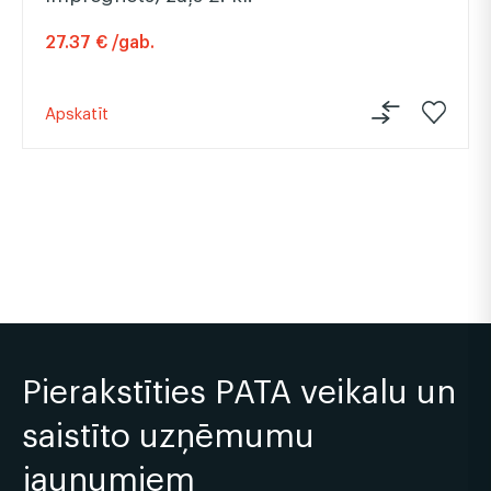
27.37 € /gab.
Apskatīt
Pierakstīties PATA veikalu un
saistīto uzņēmumu
jaunumiem