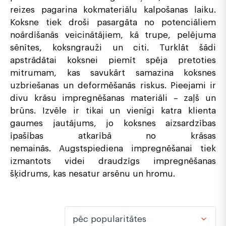
reizes pagarina kokmateriālu kalpošanas laiku.
Koksne tiek droši pasargāta no potenciāliem
noārdīšanās veicinātājiem, kā trupe, pelējuma
sēnītes, koksngrauži un citi. Turklāt šādi
apstrādātai koksnei piemīt spēja pretoties
mitrumam, kas savukārt samazina koksnes
uzbriešanas un deformēšanās riskus. Pieejami ir
divu krāsu impregnēšanas materiāli – zaļš un
brūns. Izvēle ir tikai un vienīgi katra klienta
gaumes jautājums, jo koksnes aizsardzības
īpašības atkarībā no krāsas
nemainās. Augstspiediena impregnēšanai tiek
izmantots videi draudzīgs impregnēšanas
šķidrums, kas nesatur arsēnu un hromu.
pēc popularitātes