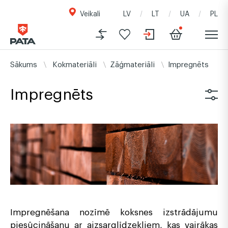
Veikali
LV
LT
UA
PL
Sākums
Kokmateriāli
Zāģmateriāli
Impregnēts
Impregnēts
Impregnēšana nozīmē koksnes izstrādājumu
piesūcināšanu ar aizsarglīdzekļiem, kas vairākas