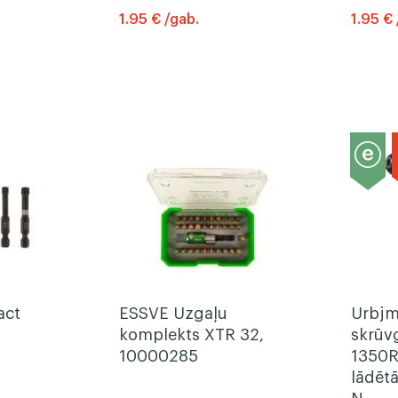
1.95 € /gab.
1.95 € 
act
ESSVE Uzgaļu
Urbjm
komplekts XTR 32,
skrūvg
10000285
1350R
lādētā
N