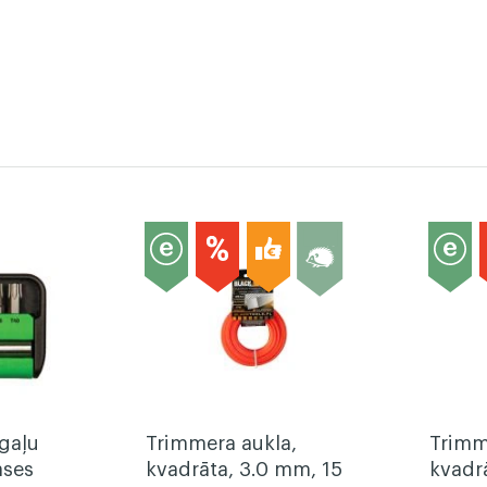
gaļu
Trimmera aukla,
Trimm
ases
kvadrāta, 3.0 mm, 15
kvadr