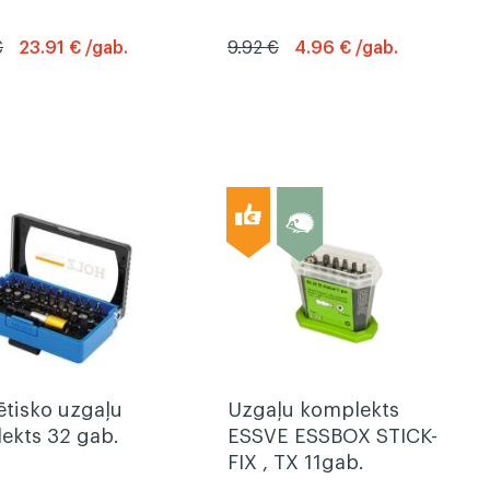
€
23.91 € /gab.
9.92 €
4.96 € /gab.
tisko uzgaļu
Uzgaļu komplekts
ekts 32 gab.
ESSVE ESSBOX STICK-
FIX , TX 11gab.