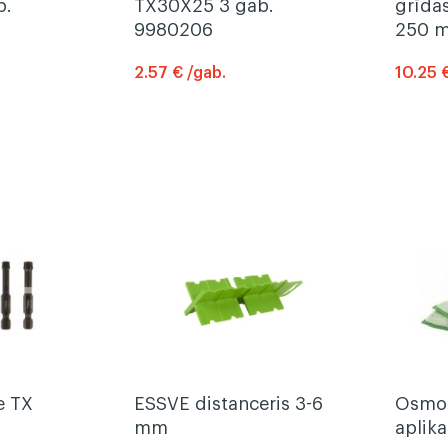
b.
TX30X25 3 gab.
grīdas
9980206
250 
2.57 € /gab.
10.25 
e TX
ESSVE distanceris 3-6
Osmo 
mm
aplik