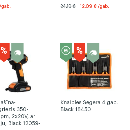
/gab.
24.19 €
12.09 € /gab.
ašīna-
Knaibles Segera 4 gab.
riezis 350-
Black 18450
pm, 2x20V, ar
ju, Black 12059-