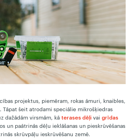
ļi
Dekoratīvie koka paneļi
cības projektus, piemēram, rokas āmuri, knaibles,
. Tāpat šeit atrodami speciālie mikrošķiedras
nu uz dažādām virsmām, kā
terases dēļi
vai
grīdas
los un paātrinās dēļu ieklāšanas un pieskrūvēšanas
rinās skrūvpāļu ieskrūvēšanu zemē.