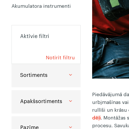
instrumenti
Akumulatora instrumenti
Ēvelēti materiāli
Zāģmateriāli
Aktīvie filtri
C16/C24
Žāvēts
Kalibrēti materiāli
Nežāvēts
Impregnēts
Notīrīt filtru
Sortiments
Piedāvājumā dar
Apakšsortiments
urbjmašīnas vai
rullīši un krās
dēļi
. Montāžas 
procesu. Savuk
Pazīme