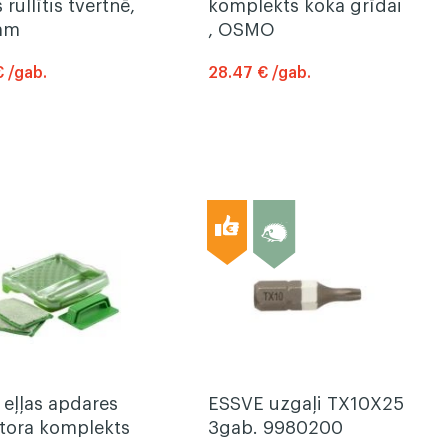
 rullītis tvertnē,
komplekts koka grīdai
mm
, OSMO
€ /gab.
28.47 € /gab.
eļļas apdares
ESSVE uzgaļi TX10X25
atora komplekts
3gab. 9980200