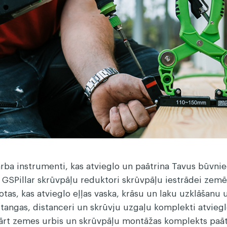
Līstes
Žoga dē
ba instrumenti, kas atvieglo un paātrina Tavus būvnie
 GSPillar skrūvpāļu reduktori skrūvpāļu iestrādei zemē
u otas, kas atvieglo eļļas vaska, krāsu un laku uzklāša
stangas, distanceri un skrūvju uzgaļu komplekti atvieg
ārt zemes urbis un skrūvpāļu montāžas komplekts paāt