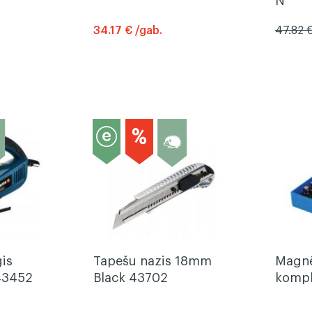
34.17 € /gab.
47.82 
is
Tapešu nazis 18mm
Magnē
43452
Black 43702
kompl