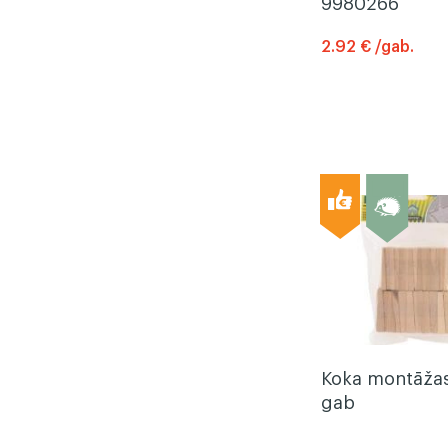
9980266
2.92 € /gab.
Koka montāžas 
gab