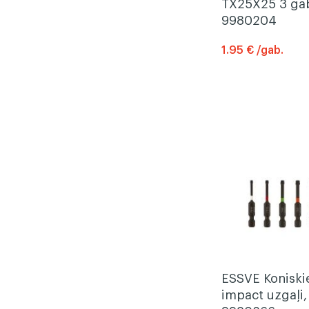
TX25X25 3 ga
9980204
1.95 € /gab.
ESSVE Koniski
impact uzgaļi,