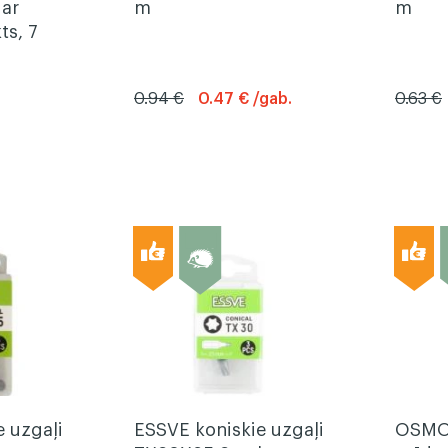
 ar
m
m
ts, 7
0.94 €
0.47 € /gab.
0.63 €
 uzgaļi
ESSVE koniskie uzgaļi
OSMO 