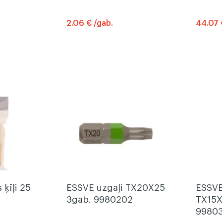
2.06 € /gab.
44.07 
ķīļi 25
ESSVE uzgaļi TX20X25
ESSVE
3gab. 9980202
TX15X
9980