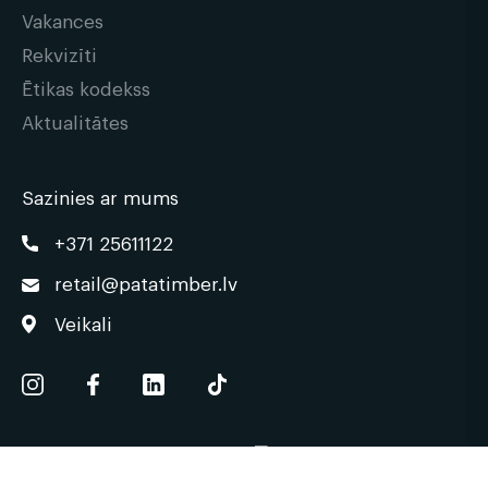
klientiem, tai skaitā būvniecības uzņēmumiem
Vakances
un koka māju un citu konstrukciju ražotājiem.
Rekvizīti
Ētikas kodekss
Aktualitātes
Sazinies ar mums
+371 25611122
retail@patatimber.lv
Veikali
© 2026 | patatimber.lv