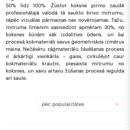
50% līdz 100%. Žūstot koksne pirmo zaudē
profesionālajā valodā tā saukto brīvo mitrumu,
tāpēc vizuālas pārmaiņas nav novērojamas. Taču,
mitruma līmenim sasniedzot apmēram 30%, no
koksnes šūnām sāk izdalīties ūdens, un šai
procesā kokmateriāli savus ģeometriskos izmērus
maina. Nežāvētu zāģmateriālu žāvēšanas process
ir ārkārtīgi vienkāršs – gaiss, cirkulējot caur
kokmateriālu krautni, piesaista mitrumu no
koksnes, un savu artavu žūšanas procesā iegulda
arī saule.
pēc popularitātes