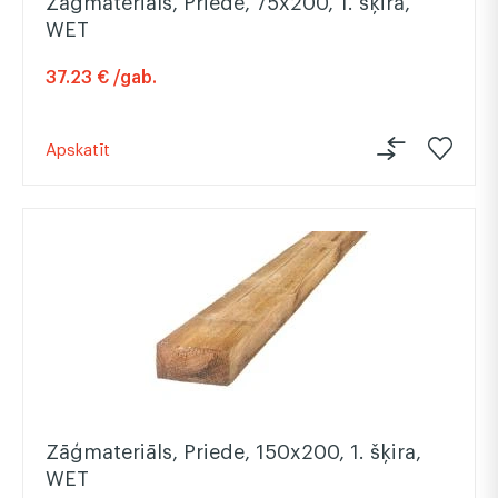
Zāģmateriāls, Priede, 75x200, 1. šķira,
WET
37.23 € /gab.
Apskatīt
Zāģmateriāls, Priede, 150x200, 1. šķira,
WET