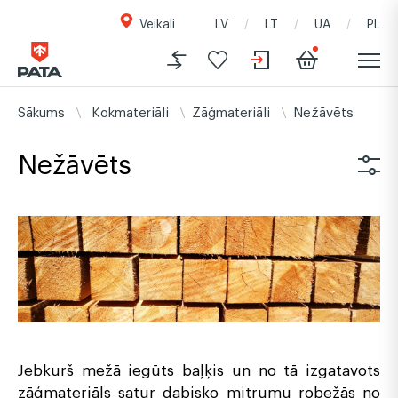
Veikali
LV
LT
UA
PL
Sākums
Kokmateriāli
Zāģmateriāli
Nežāvēts
Nežāvēts
Jebkurš mežā iegūts baļķis un no tā izgatavots
zāģmateriāls satur dabisko mitrumu robežās no