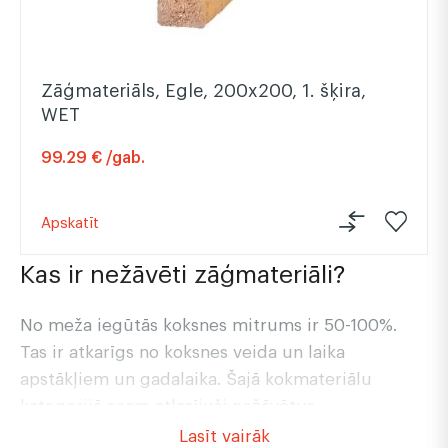
Zāģmateriāls, Egle, 200x200, 1. šķira,
WET
99.29 € /gab.
Apskatīt
Kas ir nežāvēti zāģmateriāli?
No meža iegūtās koksnes mitrums ir 50-100%.
Tas ir atkarīgs no koksnes veida un laika
apstākļiem un gadalaika. Šajā kokmateriālu
kategorijā esam atlasījuši nežāvētus
zāģmateriālus, kas ir pakļauti vēja un saules
Lasīt vairāk