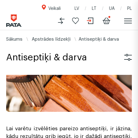
Veikali
LV
LT
UA
PL
Sākums
Apstrādes līdzekļi
Antiseptiķi & darva
Antiseptiķi & darva
Lai varētu izvēlēties pareizo antiseptiķi, ir jāzina,
kādu rezultātu grib iegūt, jo ir dažādi antiseptiķi,