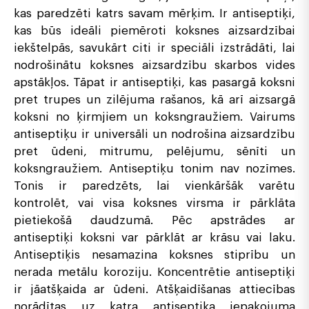
kas paredzēti katrs savam mērķim. Ir antiseptiķi,
kas būs ideāli piemēroti koksnes aizsardzībai
iekštelpās, savukārt citi ir speciāli izstrādāti, lai
nodrošinātu koksnes aizsardzību skarbos vides
apstākļos. Tāpat ir antiseptiķi, kas pasargā koksni
pret trupes un zilējuma rašanos, kā arī aizsargā
koksni no ķirmjiem un koksngraužiem. Vairums
antiseptiķu ir universāli un nodrošina aizsardzību
pret ūdeni, mitrumu, pelējumu, sēnīti un
koksngraužiem. Antiseptiķu tonim nav nozīmes.
Tonis ir paredzēts, lai vienkāršāk varētu
kontrolēt, vai visa koksnes virsma ir pārklāta
pietiekošā daudzumā. Pēc apstrādes ar
antiseptiķi koksni var pārklāt ar krāsu vai laku.
Antiseptiķis nesamazina koksnes stiprību un
nerada metālu koroziju. Koncentrētie antiseptiķi
ir jāatšķaida ar ūdeni. Atšķaidīšanas attiecības
norādītas uz katra antiseptiķa iepakojuma