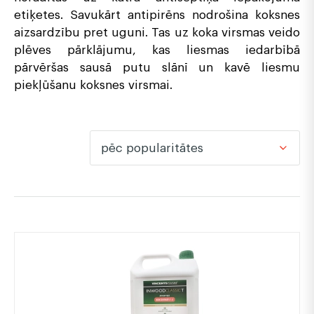
etiķetes. Savukārt antipirēns nodrošina koksnes
aizsardzību pret uguni. Tas uz koka virsmas veido
plēves pārklājumu, kas liesmas iedarbībā
pārvēršas sausā putu slānī un kavē liesmu
piekļūšanu koksnes virsmai.
pēc popularitātes