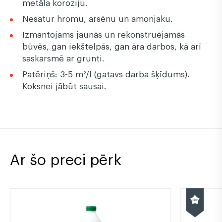
metāla koroziju.
Nesatur hromu, arsēnu un amonjaku.
Izmantojams jaunās un rekonstruējamās
būvēs, gan iekštelpās, gan āra darbos, kā arī
saskarsmē ar grunti.
Patēriņš: 3-5 m²/l (gatavs darba šķīdums).
Koksnei jābūt sausai.
Ar šo preci pērk