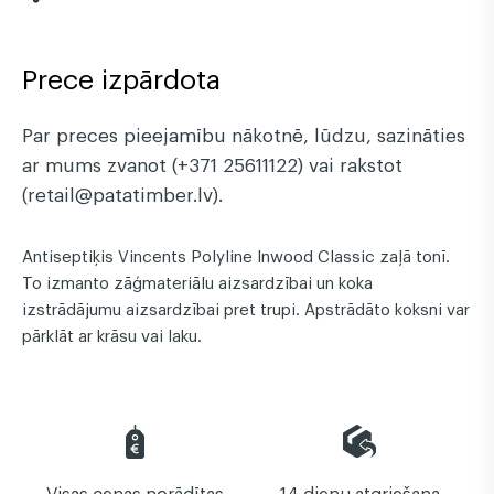
Prece izpārdota
Par preces pieejamību nākotnē, lūdzu, sazināties
ar mums zvanot (+371 25611122) vai rakstot
(retail@patatimber.lv).
Antiseptiķis Vincents Polyline Inwood Classic zaļā tonī.
To izmanto zāģmateriālu aizsardzībai un koka
izstrādājumu aizsardzībai pret trupi. Apstrādāto koksni var
pārklāt ar krāsu vai laku.
Visas cenas norādītas
14 dienu atgriešana