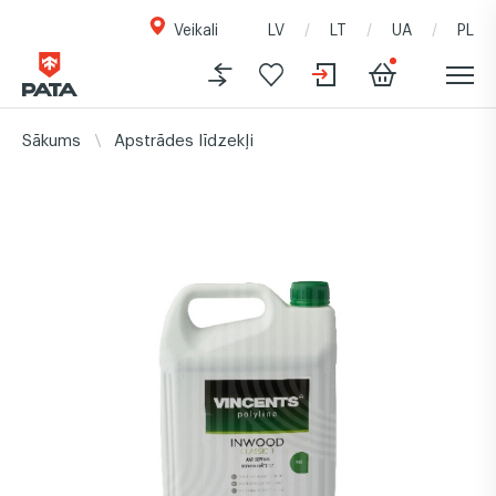
Veikali
LV
LT
UA
PL
Sākums
Apstrādes līdzekļi