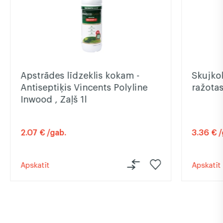
Apstrādes līdzeklis kokam -
Skujkok
Antiseptiķis Vincents Polyline
ražotas
Inwood , Zaļš 1l
2.07 € /gab.
3.36 € /
Apskatīt
Apskatīt