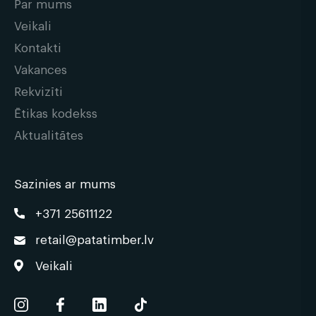
Par mums
Veikali
Kontakti
Vakances
Rekvizīti
Ētikas kodekss
Aktualitātes
Sazinies ar mums
+371 25611122
retail@patatimber.lv
Veikali