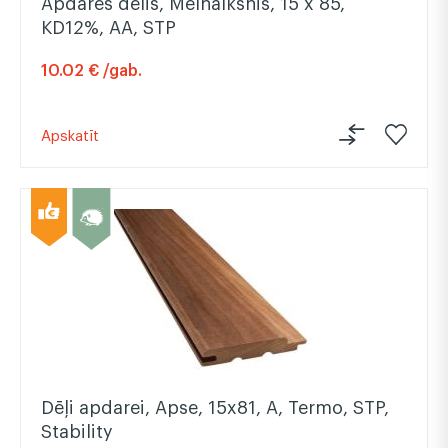
Apdares dēlis, Melnalksnis, 15 x 85,
KD12%, AA, STP
10.02 € /gab.
Apskatīt
Dēļi apdarei, Apse, 15x81, A, Termo, STP,
Stability