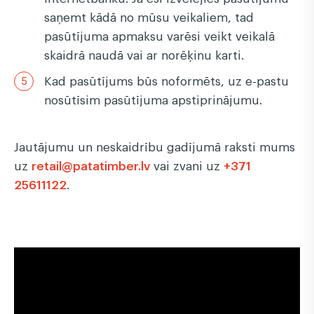
saņemt kādā no mūsu veikaliem, tad
pasūtījuma apmaksu varēsi veikt veikalā
skaidrā naudā vai ar norēķinu karti.
Kad pasūtījums būs noformēts, uz e-pastu
nosūtīsim pasūtījuma apstiprinājumu.
Jautājumu un neskaidrību gadījumā raksti mums
uz
retail@patatimber.lv
vai zvani uz
+371
25611122
.