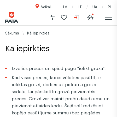
Veikali
LV
LT
UA
PL
Sākums
Kā iepirkties
Kā iepirkties
Izvēlies preces un spied pogu "ielikt grozā".
Kad visas preces, kuras vēlaties pasūtīt, ir
ieliktas grozā, dodies uz pirkuma groza
sadaļu, lai pārskatītu grozā pievienotās
preces. Grozā var mainīt preču daudzumu un
pievienot atlaides kodu. Šajā solī redzēsiet
kopējo pasūtījuma summu (bez piegādes