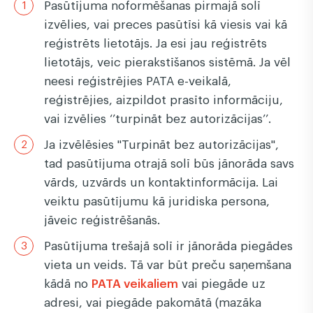
Pasūtījuma noformēšanas pirmajā solī
izvēlies, vai preces pasūtīsi kā viesis vai kā
reģistrēts lietotājs. Ja esi jau reģistrēts
lietotājs, veic pierakstīšanos sistēmā. Ja vēl
neesi reģistrējies PATA e-veikalā,
reģistrējies, aizpildot prasīto informāciju,
vai izvēlies ‘’turpināt bez autorizācijas’’.
Ja izvēlēsies "Turpināt bez autorizācijas",
tad pasūtījuma otrajā solī būs jānorāda savs
vārds, uzvārds un kontaktinformācija. Lai
veiktu pasūtījumu kā juridiska persona,
jāveic reģistrēšanās.
Pasūtījuma trešajā solī ir jānorāda piegādes
vieta un veids. Tā var būt preču saņemšana
kādā no
PATA veikaliem
vai piegāde uz
adresi, vai piegāde pakomātā (mazāka