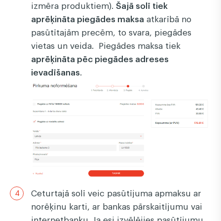
izmēra produktiem).
Šajā solī tiek
aprēķināta piegādes maksa
atkarībā no
pasūtītajām precēm, to svara, piegādes
vietas un veida. Piegādes maksa tiek
aprēķināta pēc piegādes adreses
ievadīšanas
.
Ceturtajā solī veic pasūtījuma apmaksu ar
norēķinu karti, ar bankas pārskaitījumu vai
internetbanku. Ja esi izvēlējies pasūtījumu