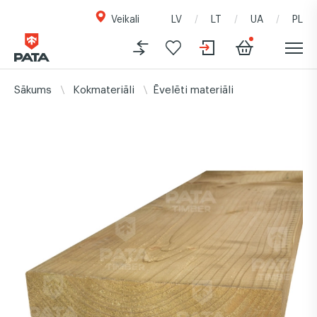
Veikali
LV
LT
UA
PL
Sākums
Kokmateriāli
Ēvelēti materiāli