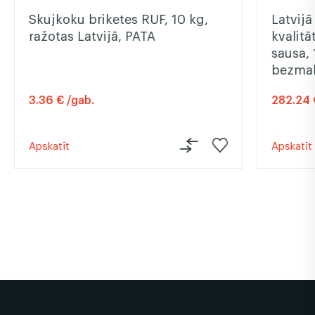
Skujkoku briketes RUF, 10 kg,
Latvijā
ražotas Latvijā, PATA
kvalitā
sausa, 
bezma
3.36 € /gab.
282.24 
Apskatīt
Apskatīt