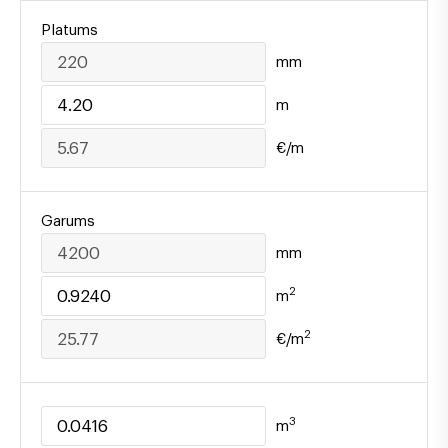
Platums
mm
m
€/m
Garums
mm
2
m
2
€/m
3
m