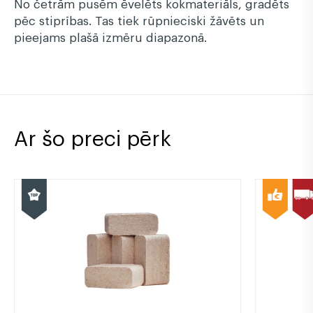
No četrām pusēm ēvelēts kokmateriāls, gradēts
pēc stiprības. Tas tiek rūpnieciski žāvēts un
pieejams plašā izmēru diapazonā.
Ar šo preci pērk