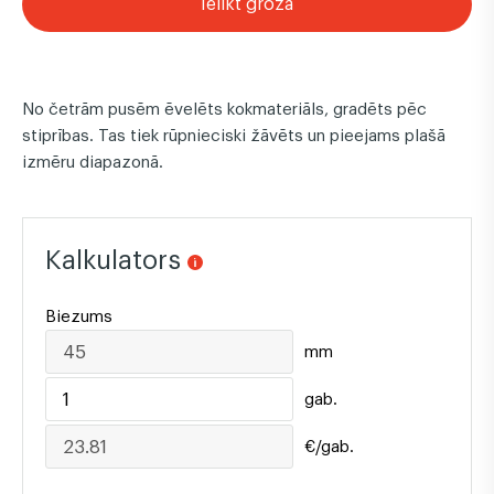
Ielikt grozā
No četrām pusēm ēvelēts kokmateriāls, gradēts pēc
stiprības. Tas tiek rūpnieciski žāvēts un pieejams plašā
izmēru diapazonā.
Kalkulators
Biezums
mm
gab.
€/gab.