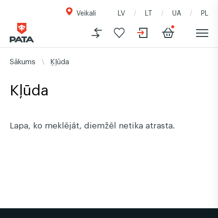
Veikali
LV
LT
UA
PL
Sākums
Ķļūda
Kļūda
Lapa, ko meklējāt, diemžēl netika atrasta.