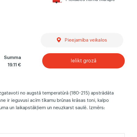
ļi
Dekoratīvie koka paneļi
Pieejamība veikalos
Summa
Ielikt grozā
19.11 €
izgatavoti no augstā temperatūrā (180-215) apstrādāta
e ir ieguvusi acīm tīkamu brūnas krāsas toni, kalpo
uma un laikapstākļiem un neuzkarst saulē. Izmērs: