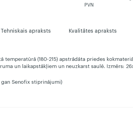
PVN
Tehniskais apraksts
Kvalitātes apraksts
gstā temperatūrā (180-215) apstrādāta priedes kokmater
itruma un laikapstākļiem un neuzkarst saulē. Izmērs: 
, gan Senofix stiprinājumi)