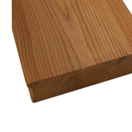
instrumenti
Ēvelēti materiāli
Zāģmateriāli
C16/C24
Žāvēts
Kalibrēti materiāli
Nežāvēts
Impregnēts