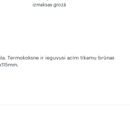
izmaksas grozā
iāla. Termokoksne ir ieguvusi acīm tīkamu brūnas
26x115mm.