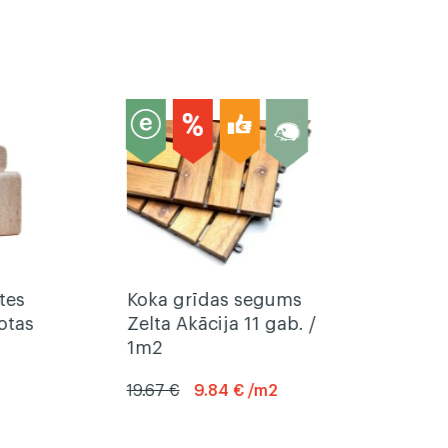
tes
Koka grīdas segums
otas
Zelta Akācija 11 gab. /
1m2
19.67 €
9.84 € /m2