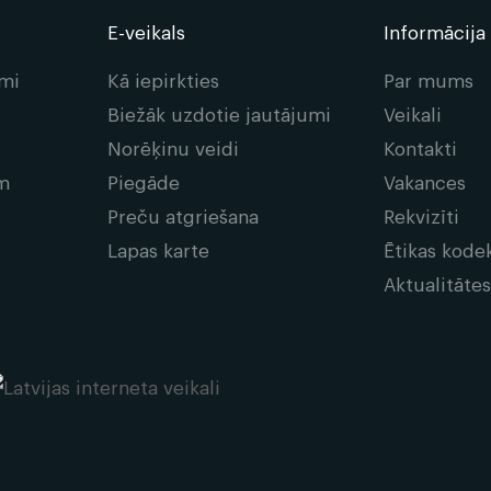
E-veikals
Informācija
umi
Kā iepirkties
Par mums
Biežāk uzdotie jautājumi
Veikali
Norēķinu veidi
Kontakti
em
Piegāde
Vakances
Preču atgriešana
Rekvizīti
Lapas karte
Ētikas kode
Aktualitāte