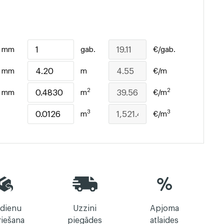
mm
gab.
€/gab.
mm
m
€/m
2
2
mm
m
€/m
3
3
m
€/m
 dienu
Uzzini
Apjoma
riešana
piegādes
atlaides