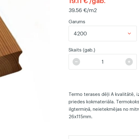
19.11 € /gab.
39.56 €/m2
Līstes
Žoga dē
Garums
4200
Skaits (gab.)
Termo terases dēļi A kvalitātē, 
priedes kokmateriāla. Termokoksn
ilgtermiņā, neietekmējas no mitr
26x115mm.