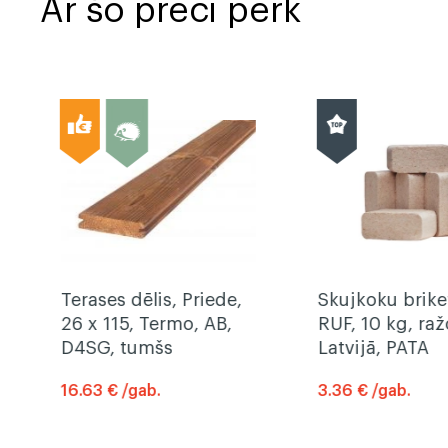
Ar šo preci pērk
Terases dēlis, Priede,
Skujkoku brike
26 x 115, Termo, AB,
RUF, 10 kg, raž
D4SG, tumšs
Latvijā, PATA
16.63 € /gab.
3.36 € /gab.