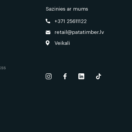
Sazinies ar mums
+371 25611122
retail@patatimber.lv
Veikali
kss
s