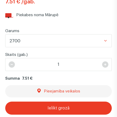
7.51 € /gab.
Piekabes noma Mārupē
Garums
2700
Skaits (gab.)
Summa
7.51 €
Pieejamība veikalos
Ielikt grozā