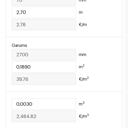
m
€/m
Garums
mm
2
m
2
€/m
3
m
3
€/m