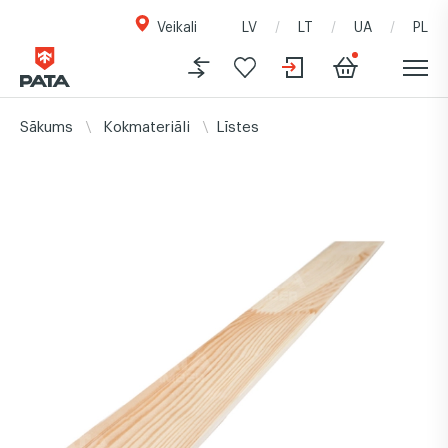
Veikali
LV
LT
UA
PL
Sākums
Kokmateriāli
Līstes