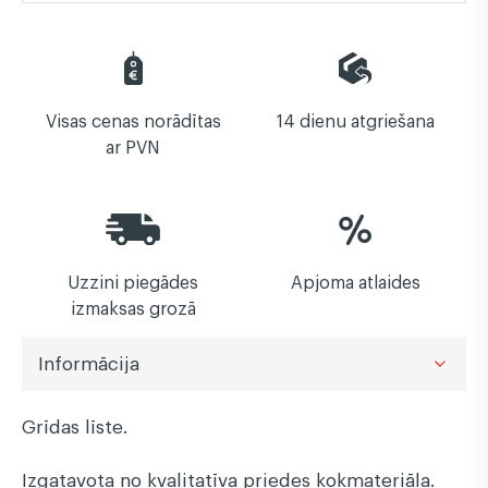
Visas cenas norādītas
14 dienu atgriešana
ar PVN
Uzzini piegādes
Apjoma atlaides
izmaksas grozā
Informācija
Grīdas līste.
Izgatavota no kvalitatīva priedes kokmateriāla.