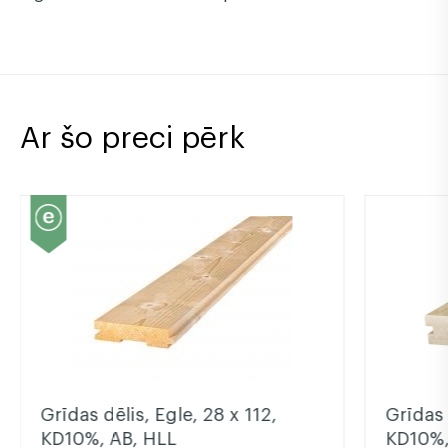
Ar šo preci pērk
Grīdas dēlis, Egle, 28 x 112,
Grīdas 
KD10%, AB, HLL
KD10%,