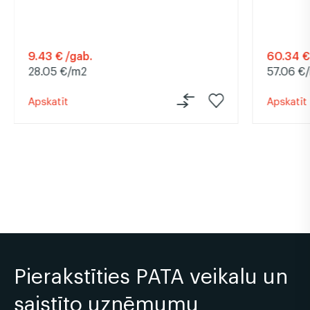
9.43 € /gab.
60.34 €
28.05 €/m2
57.06 €
Apskatīt
Apskatīt
Pierakstīties PATA veikalu un
saistīto uzņēmumu