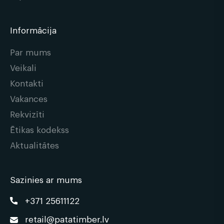
Informācija
Par mums
Veikali
Kontakti
Vakances
Rekvizīti
Ētikas kodekss
Aktualitātes
Sazinies ar mums
+371 25611122
retail@patatimber.lv