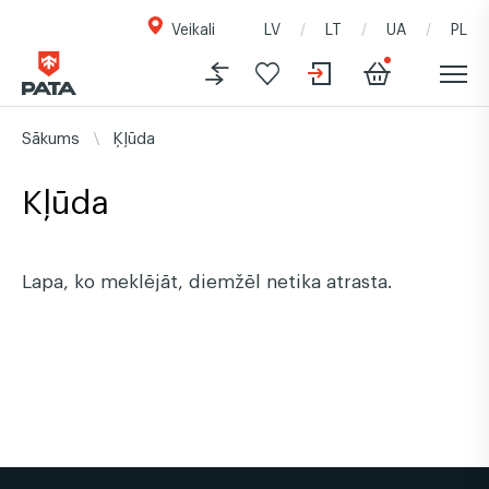
Veikali
LV
LT
UA
PL
Sākums
Ķļūda
Kļūda
Lapa, ko meklējāt, diemžēl netika atrasta.