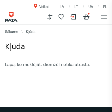
Veikali
LV
LT
UA
PL
Sākums
Ķļūda
Kļūda
Lapa, ko meklējāt, diemžēl netika atrasta.