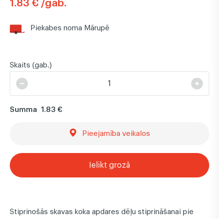
1.83 € /gab.
Piekabes noma Mārupē
Skaits (gab.)
Summa
1.83 €
Pieejamība veikalos
Ielikt grozā
Stiprinošās skavas koka apdares dēļu stiprināšanai pie