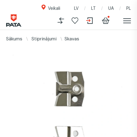
Veikali
LV
LT
UA
PL
Sākums
Stiprinājumi
Skavas