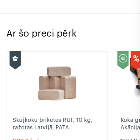
Ar šo preci pērk
Skujkoku briketes RUF, 10 kg,
Koka g
ražotas Latvijā, PATA
Akācija