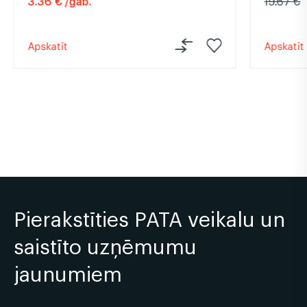
3.36 € /gab.
19.67 €
Apskatīt
Apskatīt
Pierakstīties PATA veikalu un
saistīto uzņēmumu
jaunumiem