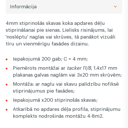
Informācija
4mm stiprinošās skavas koka apdares dēļu
stiprināšanai pie sienas. Lielisks risinājums, lai
'noslēptu' naglas vai skrūves, tā panākot vizuāli
tīru un vienmērīgu fasādes dizainu.
Iepakojumā 200 gab; C = 4 mm;
Piemērots montāžai ar
tacker 11/8
, 1.4x17 mm
plakanas galvas naglām vai 3x20 mm skrūvēm;
Montāža: ar naglu vai skavu palīdzību nofiksē
stiprinājumus pie fasādes;
Iepakojumā x200 stiprinošās skavas;
Atkarībā no apdares dēļa profila, stiprinājumu
komplekts nodrošinās montāžu 4-8m2.