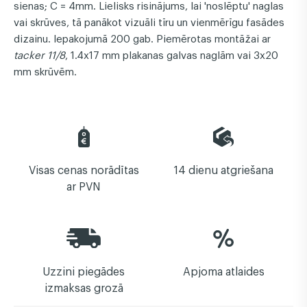
sienas; C = 4mm. Lielisks risinājums, lai 'noslēptu' naglas
vai skrūves, tā panākot vizuāli tīru un vienmērīgu fasādes
dizainu. Iepakojumā 200 gab. Piemērotas montāžai ar
tacker 11/8
, 1.4x17 mm plakanas galvas naglām vai 3x20
mm skrūvēm.
Visas cenas norādītas
14 dienu atgriešana
ar PVN
Uzzini piegādes
Apjoma atlaides
izmaksas grozā