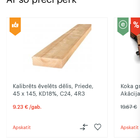
Kalibrēts ēvelēts dēlis, Priede,
Koka g
45 x 145, KD18%, C24, 4R3
Akācija
9.23 € /gab.
19.67 €
Apskatīt
Apskatīt