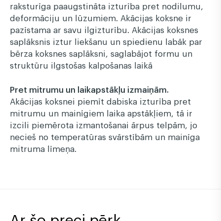
raksturīga paaugstināta izturība pret nodilumu,
deformāciju un lūzumiem. Akācijas koksne ir
pazīstama ar savu ilgizturību. Akācijas koksnes
saplāksnis iztur liekšanu un spiedienu labāk par
bērza koksnes saplāksni, saglabājot formu un
struktūru ilgstošas kalpošanas laikā
Pret mitrumu un laikapstākļu izmaiņām.
Akācijas koksnei piemīt dabiska izturība pret
mitrumu un mainīgiem laika apstākļiem, tā ir
izcili piemērota izmantošanai ārpus telpām, jo
necieš no temperatūras svārstībām un mainīga
mitruma līmeņa.
Ar šo preci pērk