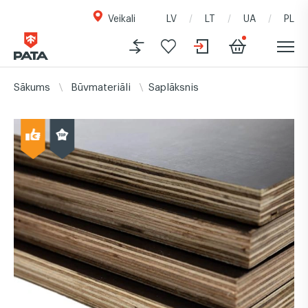
Veikali
LV
LT
UA
PL
Sākums
Būvmateriāli
Saplāksnis