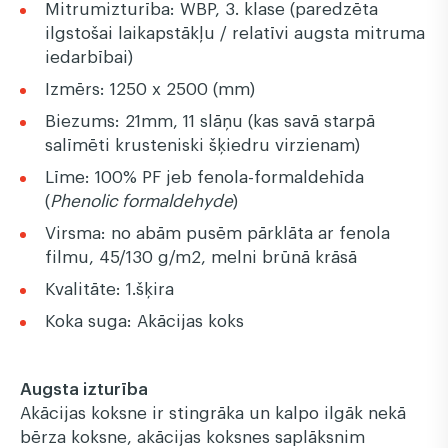
Mitrumizturība: WBP, 3. klase (paredzēta
ilgstošai laikapstākļu / relatīvi augsta mitruma
iedarbībai)
Izmērs: 1250 x 2500 (mm)
Biezums: 21mm, 11 slāņu (kas savā starpā
salīmēti krusteniski šķiedru virzienam)
Līme: 100% PF jeb fenola-formaldehīda
(
Phenolic formaldehyde
)
Virsma: no abām pusēm pārklāta ar fenola
filmu, 45/130 g/m2, melni brūnā krāsā
Kvalitāte: 1.šķira
Koka suga: Akācijas koks
Augsta izturība
Akācijas koksne ir stingrāka un kalpo ilgāk nekā
bērza koksne, akācijas koksnes saplāksnim