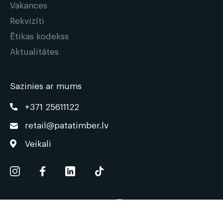
Vakances
Rekvizīti
Ētikas kodekss
Aktualitātes
Sazinies ar mums
+371 25611122
retail@patatimber.lv
Veikali
© 2026 | patatimber.lv