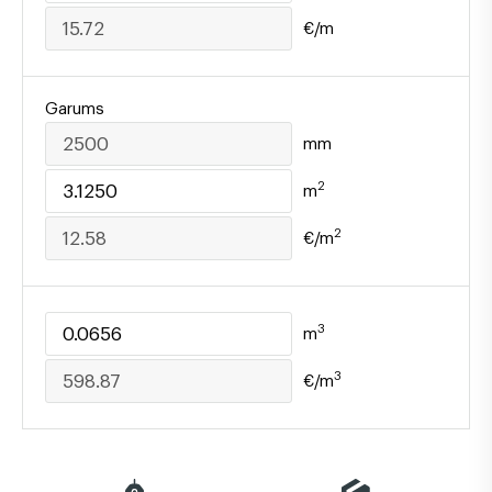
€/m
Garums
mm
2
m
2
€/m
3
m
3
€/m