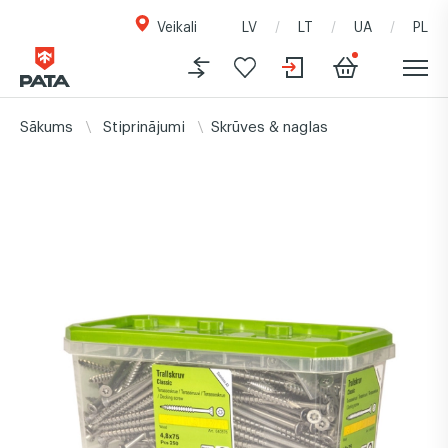
Veikali
LV
LT
UA
PL
Sākums
Stiprinājumi
Skrūves & naglas