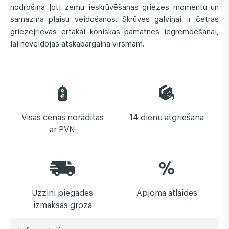
nodrošina ļoti zemu ieskrūvēšanas griezes momentu un
samazina plaisu veidošanos. Skrūves galviņai ir četras
griezējrievas ērtākai koniskās pamatnes iegremdēšanai,
lai neveidojas atskabargaina virsmām.
Visas cenas norādītas
14 dienu atgriešana
ar PVN
Uzzini piegādes
Apjoma atlaides
izmaksas grozā