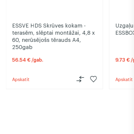
ESSVE HDS Skrūves kokam -
Uzgaļu
terasēm, slēptai montāžai, 4,8 x
ESSBOX
60, nerūsējošs tērauds A4,
250gab
56.54 € /gab.
9.73 € /
Apskatīt
Apskatīt