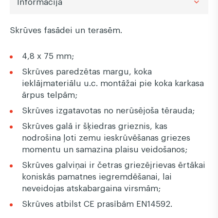
Informācija
Skrūves fasādei un terasēm.
4,8 x 75 mm;
Skrūves paredzētas margu, koka
ieklājmateriālu u.c. montāžai pie koka karkasa
ārpus telpām;
Skrūves izgatavotas no nerūsējoša tērauda;
Skrūves galā ir šķiedras grieznis, kas
nodrošina ļoti zemu ieskrūvēšanas griezes
momentu un samazina plaisu veidošanos;
Skrūves galviņai ir četras griezējrievas ērtākai
koniskās pamatnes iegremdēšanai, lai
neveidojas atskabargaina virsmām;
Skrūves atbilst CE prasībām EN14592.