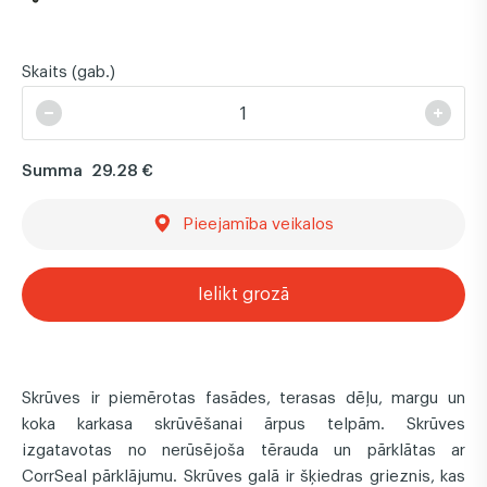
Skaits (gab.)
Summa
29.28 €
Pieejamība veikalos
Ielikt grozā
Skrūves ir piemērotas fasādes, terasas dēļu, margu un
koka karkasa skrūvēšanai ārpus telpām. Skrūves
izgatavotas no nerūsējoša tērauda un pārklātas ar
CorrSeal pārklājumu. Skrūves galā ir šķiedras grieznis, kas