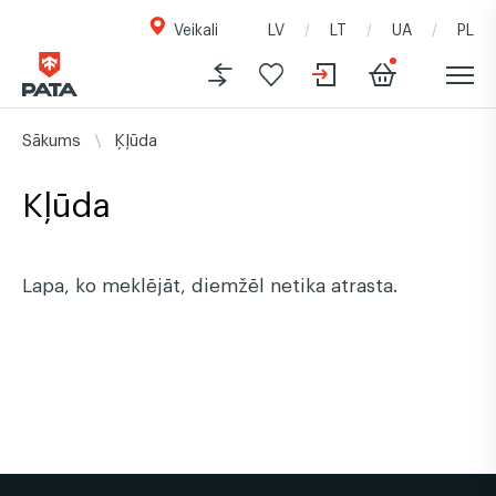
Veikali
LV
LT
UA
PL
Sākums
Ķļūda
Kļūda
Lapa, ko meklējāt, diemžēl netika atrasta.