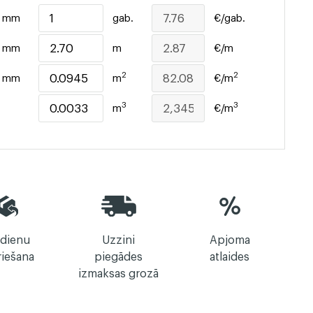
mm
gab.
€/gab.
mm
m
€/m
2
2
mm
m
€/m
3
3
m
€/m
 dienu
Uzzini
Apjoma
riešana
piegādes
atlaides
izmaksas grozā