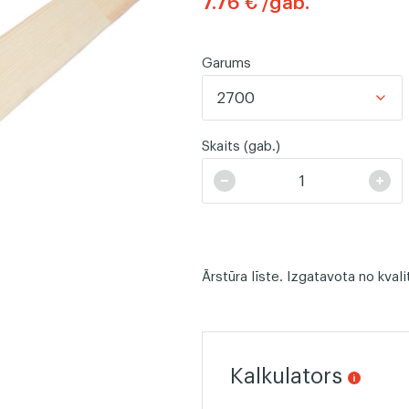
7.76 € /gab.
Līstes
Žoga dē
Garums
2700
Skaits (gab.)
Ārstūra līste. Izgatavota no kval
Kalkulators