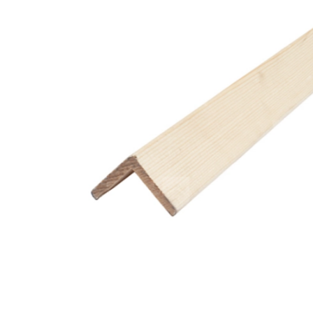
instrumenti
Ēvelēti materiāli
Zāģmateriāli
C16/C24
Žāvēts
Kalibrēti materiāli
Nežāvēts
Impregnēts