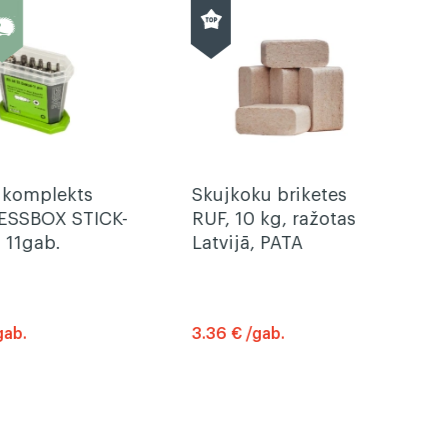
 komplekts
Skujkoku briketes
ESSBOX STICK-
RUF, 10 kg, ražotas
X 11gab.
Latvijā, PATA
gab.
3.36 € /gab.