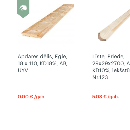
Apdares dēlis, Egle,
Līste, Priede,
18 x 110, KD18%, AB,
29x29x2700, A
UYV
KD10%, iekšstū
Nr.123
0.00 € /gab.
5.03 € /gab.