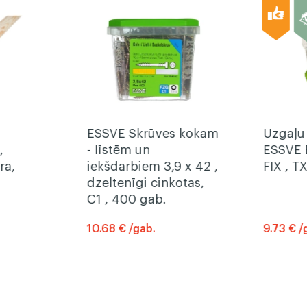
ESSVE Skrūves kokam
Uzgaļu
,
- līstēm un
ESSVE 
ra,
iekšdarbiem 3,9 x 42 ,
FIX , T
dzeltenīgi cinkotas,
C1 , 400 gab.
10.68 € /gab.
9.73 € /