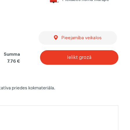
ļi
Dekoratīvie koka paneļi
Pieejamība veikalos
Summa
Ielikt grozā
7.76 €
itatīva priedes kokmateriāla.