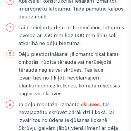
Apakšējai konstrukcijai iesakām izmantot
impregnētu latojumu. Tāda pamatne kalpos
daudz ilgāk.
Lai nepieļautu dēļu deformēšanos, latojums
jāveido ar 250 mm līdz 600 mm lielu soli -
atkarībā no dēļu biezuma.
Dēļu piestiprināšanai jāizmanto tikai karsti
cinkotās, rūdīta tērauda vai nerūsējošā
tērauda naglas vai skrūves. Tas ļaus
izvairīties no tik ļoti nevēlamajiem
plankumiem uz koksnes, ko rada rūsējošas
naglas vai skrūves.
Ja dēļu montāžai izmanto
skrūves
, tās
nevajadzētu skrūvēt pārāk dziļi kokā, lai
izvairītos no ūdens iekļūšanas koksnē.
Skrūvju galvām jābūt vienā līmenī ar dēļa