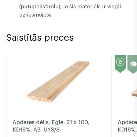
(putupolistirolu), jo šis materiāls ir viegli
uzliesmojošs.
Saistītās preces
Apdares dēlis, Egle, 21 x 100,
Apdares
KD18%, AB, UYS/S
KD18%,