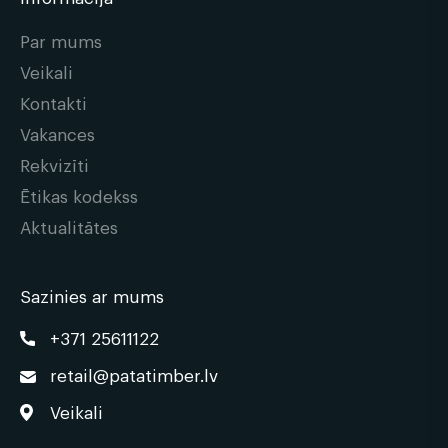
Par mums
Veikali
Kontakti
Vakances
Rekvizīti
Ētikas kodekss
Aktualitātes
Sazinies ar mums
+371 25611122
retail@patatimber.lv
Veikali