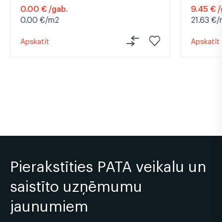
0.00 € /gab.
9.45 € /
0.00 €/m2
21.63 €
Apskatīt
Apskatīt
Pierakstīties PATA veikalu un
saistīto uzņēmumu
jaunumiem