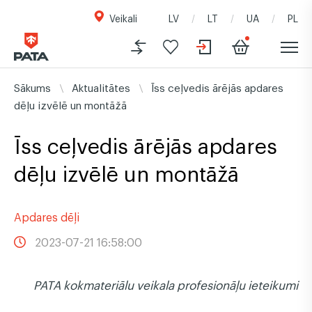
Veikali
LV
LT
UA
PL
Sākums
Aktualitātes
Īss ceļvedis ārējās apdares
dēļu izvēlē un montāžā
Īss ceļvedis ārējās apdares
dēļu izvēlē un montāžā
Apdares dēļi
2023-07-21 16:58:00
PATA kokmateriālu veikala profesionāļu ieteikumi