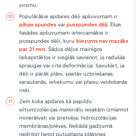
virsmu.
Populārākie apdares dēļi apšuvumam ir
pilnas spundes
vai
pusspundes dēļi
. Ēkas
fasādes apšuvumam ieteicamākie ir
pusspundes dēļi, kuru
biezums nav mazāks
par 21 mm
. Šādus dēļus mainīgos
laikapstākļos ir vieglāk savienot, ja radušās
spraugas vai cita deformācija. Savukārt, ja
dēļi ir pārāk plāni, pastāv uzbriešanas,
saraušanās, ieliekumu vai plaisu veidošanās
riski.
Zem koka apdares kā papildu
siltumizolācijas materiālu iesakām izmantot
minerālvati vai pretvēja, hidroizolācijas
membrānas/plēves. Nekādā gadījumā
nedrīkst lietot putuplasta plāksnes