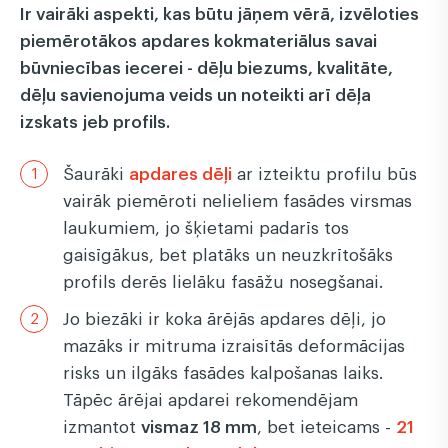
Ir vairāki aspekti, kas būtu jāņem vērā, izvēloties
piemērotākos apdares kokmateriālus savai
būvniecības iecerei - dēļu biezums, kvalitāte,
dēļu savienojuma veids un noteikti arī dēļa
izskats jeb profils.
Šaurāki
apdares dēļi
ar izteiktu profilu būs
vairāk piemēroti nelieliem fasādes virsmas
laukumiem, jo šķietami padarīs tos
gaisīgākus, bet platāks un neuzkrītošāks
profils derēs lielāku fasāžu nosegšanai.
Jo biezāki ir koka ārējās apdares dēļi, jo
mazāks ir mitruma izraisītās deformācijas
risks un ilgāks fasādes kalpošanas laiks.
Tāpēc ārējai apdarei rekomendējam
izmantot
vismaz 18 mm
, bet ieteicams -
21