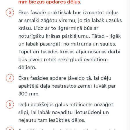
mm biezus apdares dēļus
.
Ēkas fasādē praktiskāk būs izmantot dēļus
ar smalki zāģētu virsmu, jo tie labāk uzsūks
krāsu. Līdz ar to ilgtermiņā būs ar
noturīgāku krāsas pārklājumu. Tātad - ilgāk
un labāk pasargāti no mitruma un saules.
Tāpat arī fasādes krāsas atjaunošanas darbi
būs jāveic retāk nekā gludi ēvelētiem
dēļiem.
Ēkas fasādes apdare jāveido tā, lai dēļu
apakšējā daļa neatrastos zemei tuvāk par
300 mm.
Dēļu apakšējos galus ieteicams nozāģēt
slīpi, lai labāk novadītu lietusūdeni un
neļautu tam iesūkties dēļos.