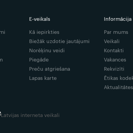
E-veikals
Informācija
umi
Kā iepirkties
Par mums
Biežāk uzdotie jautājumi
Veikali
Norēķinu veidi
Kontakti
em
Piegāde
Vakances
Preču atgriešana
Rekvizīti
Lapas karte
Ētikas kode
Aktualitāte