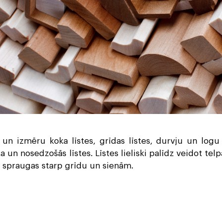
Līstes
Žoga dē
un izmēru koka līstes, grīdas līstes, durvju un logu
a un nosedzošās līstes. Līstes lieliski palīdz veidot te
ī spraugas starp grīdu un sienām.