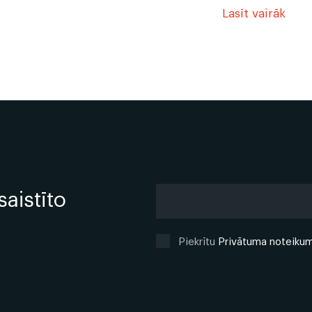
Lasīt vairāk
 durvju rāmjiem
 negatīvi ietekmē telpas kopējo izskatu un estētiku - tā
īm paredzētas koka līstes. PATA piedāvājumā mēs esam
 tās lieliski nosegs durvju spraugas. Durvju līstes un t
āģēt un krāsot atbilstoši savām vajadzībām.
saistīto
Piekrītu
Privātuma noteiku