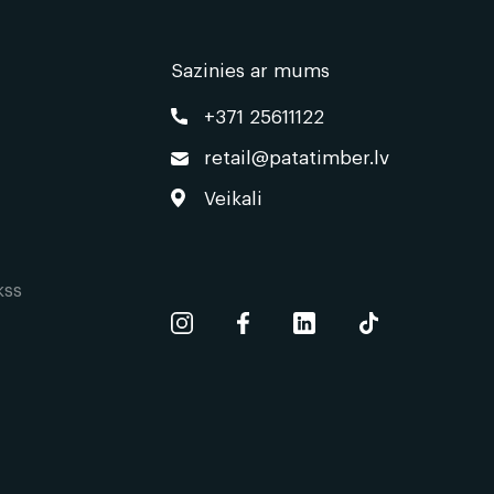
Sazinies ar mums
+371 25611122
retail@patatimber.lv
Veikali
kss
s