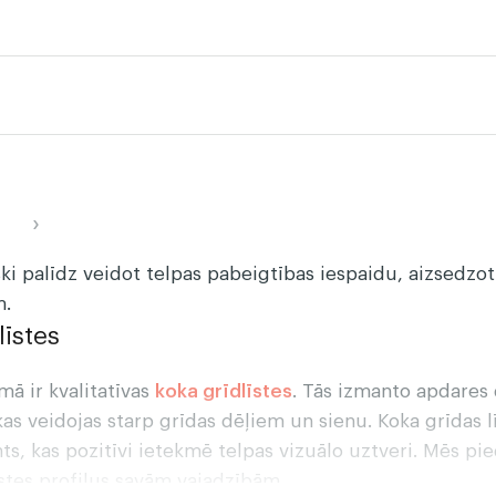
›
liski palīdz veidot telpas pabeigtības iespaidu, aizsedz
m.
līstes
ā ir kvalitatīvas
koka grīdlīstes
. Tās izmanto apdares d
s veidojas starp grīdas dēļiem un sienu. Koka grīdas līs
s, kas pozitīvi ietekmē telpas vizuālo uztveri. Mēs pi
īstes profilus savām vajadzībām.