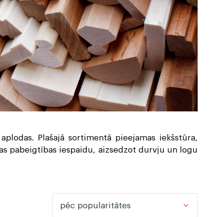
ļi
Dekoratīvie koka paneļi
 aplodas. Plašajā sortimentā pieejamas iekšstūra,
lpas pabeigtības iespaidu, aizsedzot durvju un logu
pēc popularitātes