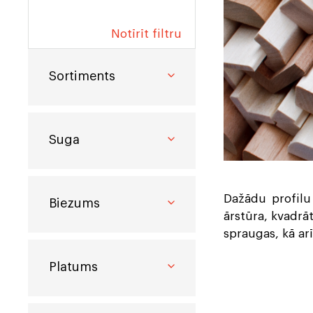
instrumenti
Notīrīt filtru
Ēvelēti materiāli
Zāģmateriāli
Sortiments
C16/C24
Žāvēts
Kalibrēti materiāli
Nežāvēts
Impregnēts
Suga
Dažādu profilu 
Biezums
ārstūra, kvadrāt
spraugas, kā ar
Platums