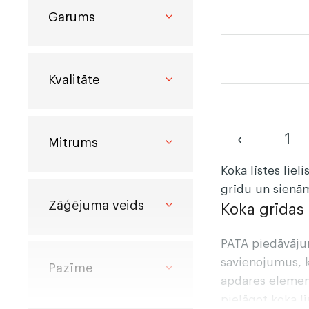
Garums
Kvalitāte
‹
1
Mitrums
Koka līstes lie
grīdu un sienā
Zāģējuma veids
Koka grīdas 
PATA piedāvājum
savienojumus, ka
Pazīme
apdares element
pielāgot koka l