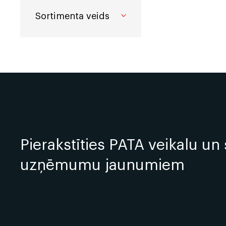
Sortimenta veids
Koka līstes
Durvju spraugas
izmantotas durv
kokmateriāla, un
tāpēc tās var z
Pierakstīties PATA veikalu un 
uzņēmumu jaunumiem